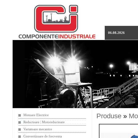
06.08.2026
Produse
»
Mo
Motoare Electrice
Reductoare | Motoreductoare
Variatoare mecanice
Convertizoare de frecventa