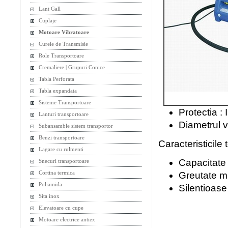
Lant Gall
Cuplaje
Motoare Vibratoare
Curele de Transmisie
Role Transportoare
Cremaliere | Grupuri Conice
Tabla Perforata
Tabla expandata
Sisteme Transportoare
Protectia : 
Lanturi transportoare
Diametrul v
Subansamble sistem transportor
Benzi transportoare
Caracteristicile 
Lagare cu rulmenti
Capacitate
Snecuri transportoare
Cortina termica
Greutate m
Poliamida
Silentioase
Sita inox
Elevatoare cu cupe
Motoare electrice antiex