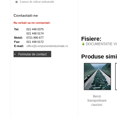
Lanturi de ridicat industriale
Contactati-ne
Nu ezitati sa ne contactati:
Tel:
021 448 0375
021 448 0174
Fisiere:
Mobil:
0721 890 677
Fax:
021 448 0172
DOCUMENTATIE VI
E-mail:
office@componenteindustriale.ro
Formular de contact
Produse simi
Benzi
transportoare
cauciuc