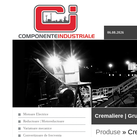
06.08.2026
Motoare Electrice
Cremaliere | Gr
Reductoare | Motoreductoare
Variatoare mecanice
Produse
» Cre
Convertizoare de frecventa