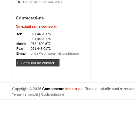
Lanturi de ridicat industriale
Contactati-ne
Nu ezitati sa ne contactati:
Tel:
021 448 0375
021 448 0174
Mobil:
0721 890 677
Fax:
021 448 0172
E-mail:
office@componenteindustriale.ro
Formular de contact
Copyright © 2026
Componente
Industriale
. Toate drepturile sunt rezervate
|
Termeni si conditii
Confidentialitate