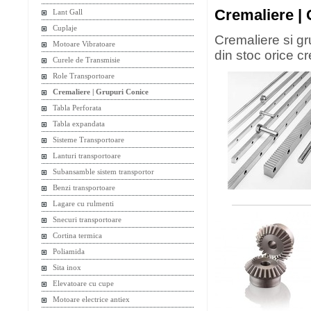
Cremaliere |
Lant Gall
Cuplaje
Cremaliere si g
Motoare Vibratoare
din stoc orice 
Curele de Transmisie
Role Transportoare
Cremaliere | Grupuri Conice
Tabla Perforata
Tabla expandata
Sisteme Transportoare
Lanturi transportoare
Subansamble sistem transportor
Benzi transportoare
Lagare cu rulmenti
Snecuri transportoare
Cortina termica
Poliamida
Sita inox
Elevatoare cu cupe
Motoare electrice antiex