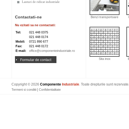
Lanturi de ridicat industriale
Contactati-ne
Benzi transportoare
Nu ezitati sa ne contactati:
Tel:
021 448 0375
021 448 0174
Mobil:
0721 890 677
Fax:
021 448 0172
E-mail:
office@componenteindustriale.ro
Sita inox
Formular de contact
Copyright © 2026
Componente
Industriale
. Toate drepturile sunt rezervate
|
Termeni si conditii
Confidentialitate