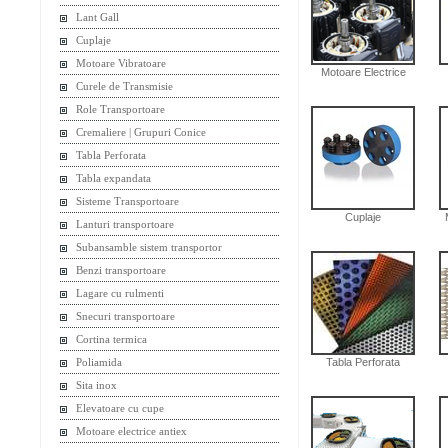
Lant Gall
Cuplaje
Motoare Vibratoare
Motoare Electrice
Curele de Transmisie
Role Transportoare
Cremaliere | Grupuri Conice
Tabla Perforata
Tabla expandata
Sisteme Transportoare
Cuplaje
Lanturi transportoare
Subansamble sistem transportor
Benzi transportoare
Lagare cu rulmenti
Snecuri transportoare
Cortina termica
Tabla Perforata
Poliamida
Sita inox
Elevatoare cu cupe
Motoare electrice antiex