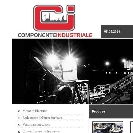
08.08.2026
Motoare Electrice
Produse
Reductoare | Motoreductoare
Variatoare mecanice
Convertizoare de frecventa