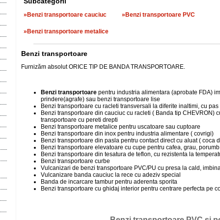
Subcategorii
»Benzi transportoare cauciuc
»Benzi transportoare PVC
»Benzi transportoare metalice
Benzi transportoare
Furnizăm absolut ORICE TIP DE BANDA TRANSPORTOARE.
Benzi transportoare
pentru industria alimentara (aprobate FDA) imb
prindere(agrafe) sau benzi transportoare lise
Benzi transportoare cu racleti transversali la diferite inaltimi, cu pas
Benzi transportoare din cauciuc cu racleti ( Banda tip CHEVRON) cu 
transportoare cu pereti drepti
Benzi transportoare metalice pentru uscatoare sau cuptoare
Benzi transportoare din inox pentru industria alimentare ( covrigi)
Benzi transportoare din pasla pentru contact direct cu aluat ( coca 
Benzi transportoare elevatoare cu cupe pentru cafea, grau, porumb,
Benzi transportoare din tesatura de teflon, cu rezistenta la temperatu
Benzi transportoare curbe
Vulcanizari de benzi transportoare PVC/PU cu presa la cald, imbinar
Vulcanizare banda cauciuc la rece cu adeziv special
Banda de incarcare tambur pentru aderenta sporita
Benzi transportoare cu ghidaj interior pentru centrare perfecta pe c
Benzi transportoare PVC si p