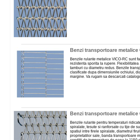
Benzi transportoare metalic
Benzile rulante metalice VICO-RC sunt fab
rezistenta sporita la rupere. Flexibilitate
tamburi cu diametru redus. Benzile tran
clasificate dupa dimensiunile ochiului, dia
margine. Va rugam sa descarcati catalogul
Benzi transportoare metalic
Benzile rulante pentru temperaturi ridicat
spiralate, tesute si ranforsate cu tije de s
spatiul intre firele spiralate, diametrul firul
proprietatilor sale, banda transportoare 