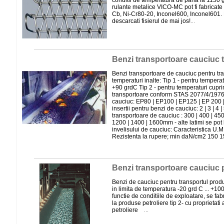
conditii de temperatura de pana la 1150 
rulante metalice VICO-MC pot fi fabricate
Cb, Ni-Cr80-20, Inconel600, Inconel601.
descarcati fisierul de mai jos!
...
Benzi transportoare cauciuc t
Benzi transportoare de cauciuc pentru tra
temperaturi inalte: Tip 1 - pentru temperatu
+90 grdC Tip 2 - pentru temperaturi cupri
transportoare conform STAS 2077/4/1976 T
cauciuc: EP80 | EP100 | EP125 | EP 200
insertii pentru benzi de cauciuc: 2 | 3 | 4 |
transportoare de cauciuc : 300 | 400 | 450 
1200 | 1400 | 1600mm - alte latimi se pot l
invelisului de cauciuc: Caracteristica U.
Rezistenta la rupere; min daN/cm2 150 1
Benzi transportoare cauciuc p
Benzi de cauciuc pentru transportul produ
in limita de temperatura -20 grd C ... +
functie de conditiile de exploatare, se fabr
la produse petroliere tip 2- cu proprietati 
petroliere
...