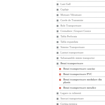
Lant Gall
Cuplaje
Motoare Vibratoare
Curele de Transmisie
Role Transportoare
Cremaliere | Grupuri Conice
Tabla Perforata
Tabla expandata
Sisteme Transportoare
Lanturi transportoare
Subansamble sistem transportor
Benzi transportoare
Benzi transportoare cauciuc
Benzi transportoare PVC
Benzi transportoare modulare din
plastic
Benzi transportoare metalice
Lagare cu rulmenti
Snecuri transportoare
Cortina termica