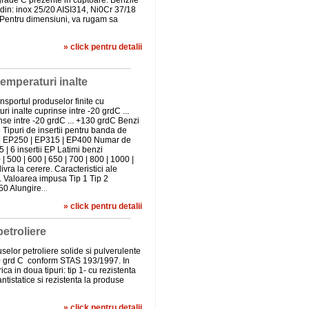
grade C prezente in cuptoare. Benzile
 din: inox 25/20 AISI314, Ni0Cr 37/18
 Pentru dimensiuni, va rugam sa
» click pentru detalii
emperaturi inalte
nsportul produselor finite cu
ri inalte cuprinse intre -20 grdC ...
nse intre -20 grdC ... +130 grdC Benzi
ipuri de insertii pentru banda de
 | EP250 | EP315 | EP400 Numar de
 5 | 6 insertii EP Latimi benzi
| 500 | 600 | 650 | 700 | 800 | 1000 |
ivra la cerere. Caracteristici ale
M. Valoarea impusa Tip 1 Tip 2
50 Alungire
...
» click pentru detalii
etroliere
selor petroliere solide si pulverulente
100 grd C conform STAS 193/1997. In
ica in doua tipuri: tip 1- cu rezistenta
antistatice si rezistenta la produse
» click pentru detalii