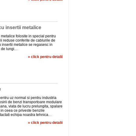
u insertii metalice
 metalice folosite in special pentru
rii reduse conferite de cablurile de
u insertii metalice se regasesc in
 de lungi.
...
» click pentru detalii
e
ntru uz normal si pentru industria
osirii de benzi transportoare modulare
na, viata de lucru prelungita, spalare
 in ceea ce priveste benzile
actati echipa noastra tehnica.
...
» click pentru detalii