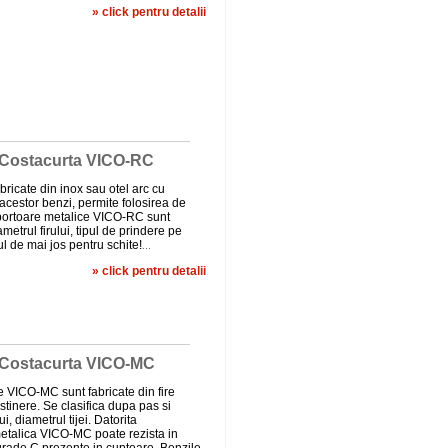
» click pentru detalii
e Costacurta VICO-RC
ricate din inox sau otel arc cu
a acestor benzi, permite folosirea de
sportoare metalice VICO-RC sunt
metrul firului, tipul de prindere pe
 de mai jos pentru schite!
...
» click pentru detalii
e Costacurta VICO-MC
e VICO-MC sunt fabricate din fire
ustinere. Se clasifica dupa pas si
ui, diametrul tijei. Datorita
metalica VICO-MC poate rezista in