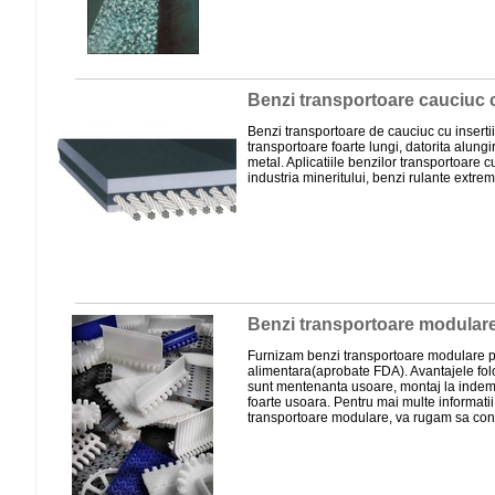
Benzi transportoare cauciuc c
Benzi transportoare de cauciuc cu insertii
transportoare foarte lungi, datorita alungi
metal. Aplicatiile benzilor transportoare c
industria mineritului, benzi rulante extrem
Benzi transportoare modular
Furnizam benzi transportoare modulare pe
alimentara(aprobate FDA). Avantajele fol
sunt mentenanta usoare, montaj la indema
foarte usoara. Pentru mai multe informatii
transportoare modulare, va rugam sa cont