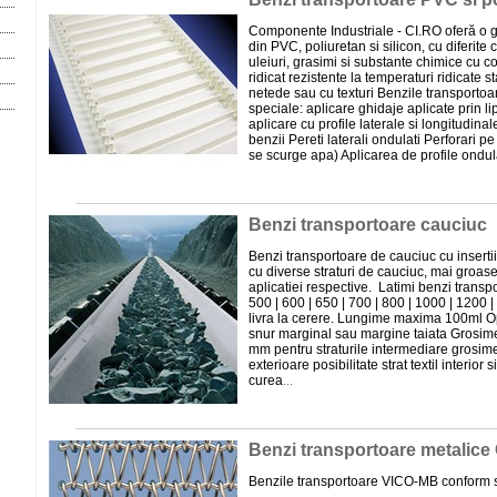
Componente Industriale - CI.RO oferă o 
din PVC, poliuretan si silicon, cu diferite c
uleiuri, grasimi si substante chimice cu c
ridicat rezistente la temperaturi ridicate s
netede sau cu texturi Benzile transportoar
speciale: aplicare ghidaje aplicate prin li
aplicare cu profile laterale si longitudinal
benzii Pereti laterali ondulati Perforari p
se scurge apa) Aplicarea de profile ondula
Benzi transportoare cauciuc
Benzi transportoare de cauciuc cu insertii te
cu diverse straturi de cauciuc, mai groase 
aplicatiei respective. Latimi benzi transp
500 | 600 | 650 | 700 | 800 | 1000 | 1200 
livra la cerere. Lungime maxima 100ml Op
snur marginal sau margine taiata Grosime
mm pentru straturile intermediare grosim
exterioare posibilitate strat textil interior 
curea
...
Benzi transportoare metalic
Benzile transportoare VICO-MB conform sp