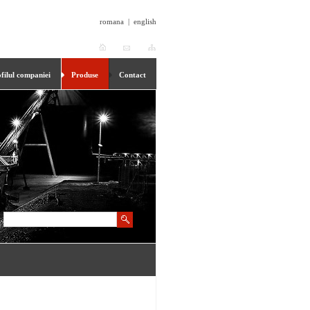
romana
|
english
filul companiei
Produse
Contact