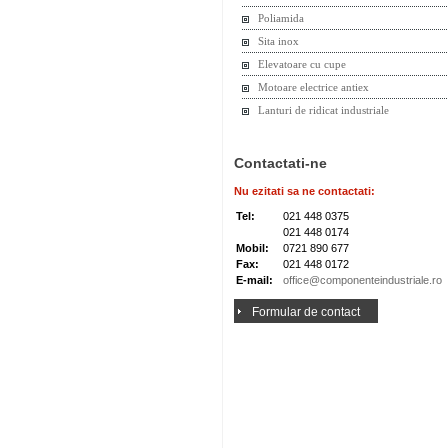
Poliamida
Sita inox
Elevatoare cu cupe
Motoare electrice antiex
Lanturi de ridicat industriale
Contactati-ne
Nu ezitati sa ne contactati:
Tel:
021 448 0375
021 448 0174
Mobil:
0721 890 677
Fax:
021 448 0172
E-mail:
office@componenteindustriale.ro
Formular de contact