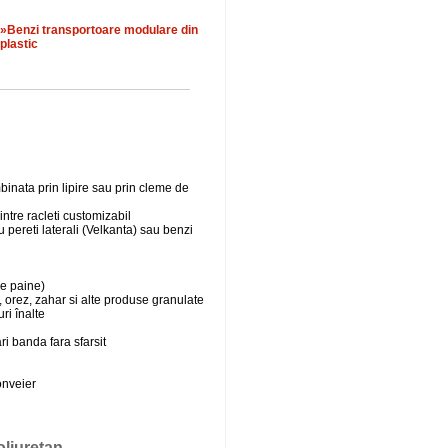
»Benzi transportoare modulare din
plastic
inata prin lipire sau prin cleme de
 intre racleti customizabil
pereti laterali (Velkanta) sau benzi
de paine)
 orez, zahar si alte produse granulate
ri înalte
i banda fara sfarsit
onveier
oliuretan