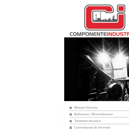
Motoare Electrice
Reductoare | Motoreductoare
Variatoare mecanice
Convertizoare de frecventa