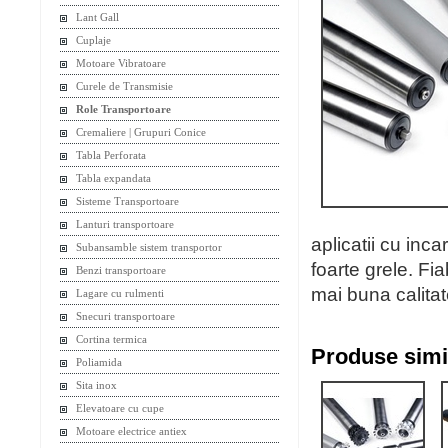
Lant Gall
Cuplaje
Motoare Vibratoare
Curele de Transmisie
Role Transportoare
Cremaliere | Grupuri Conice
Tabla Perforata
Tabla expandata
Sisteme Transportoare
Lanturi transportoare
aplicatii cu inca
Subansamble sistem transportor
foarte grele. Fia
Benzi transportoare
mai buna calita
Lagare cu rulmenti
Snecuri transportoare
Cortina termica
Produse simi
Poliamida
Sita inox
Elevatoare cu cupe
Motoare electrice antiex