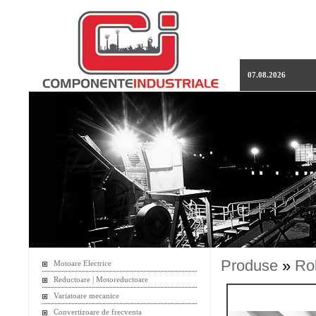
07.08.2026
Produse
»
Ro
Motoare Electrice
Reductoare | Motoreductoare
Variatoare mecanice
Convertizoare de frecventa